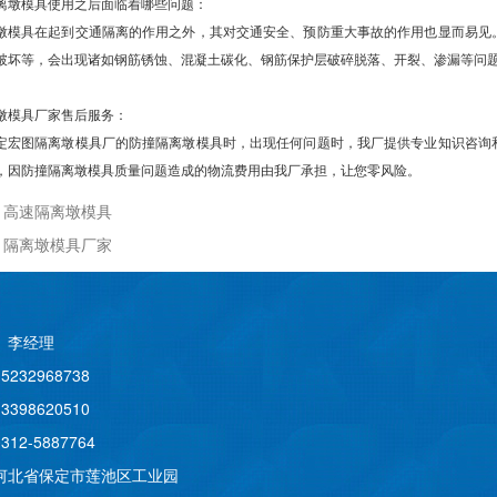
离墩模具使用之后面临着哪些问题：
墩模具在起到交通隔离的作用之外，其对交通安全、预防重大事故的作用也显而易见
破坏等，会出现诸如钢筋锈蚀、混凝土碳化、钢筋保护层破碎脱落、开裂、渗漏等问
墩模具厂家售后服务：
定宏图隔离墩模具厂的防撞隔离墩模具时，出现任何问题时，我厂提供专业知识咨询
，因防撞隔离墩模具质量问题造成的物流费用由我厂承担，让您零风险。
：
高速隔离墩模具
：
隔离墩模具厂家
 李经理
5232968738
3398620510
12-5887764
河北省保定市莲池区工业园